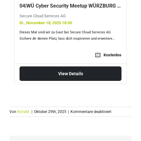
04|WÜ Cyber Security Meetup WÜRZBURG bei Secure Cloud Services AG
Secure Cloud Services AG
Di., November 18, 2025 18:00
Dieses Mal sind wir zu Gast bei Secure Cloud Services AG.
Sichere dir deinen Platz, lass dich inspirieren und erweitere…
confirmation_number
Kostenlos
View Details
für
Von
NoraM.
|
Oktober 29th, 2025
|
Kommentare deaktiviert
Prof.
Dr.
Benjamin
Weggenmann