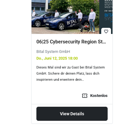
favorite_border
06|25 Cybersecurity Region Stuttgart Meetup bei Bital System
Bital System GmbH
Do., Juni 12, 2025 18:00
Dieses Mal sind wir zu Gast bei Bital System
GmbH. Sichere dir deinen Platz, lass dich
inspirieren und erweitere dein…
confirmation_number
Kostenlos
View Details