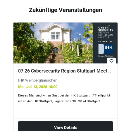
Zukünftige Veranstaltungen
favorite_border
07|26 Cybersecurity Region Stuttgart Meetup bei IHK Stuttgart/Weinberghäuschen
IHK Weinberghäuschen
Mo., Juli 13, 2026 18:00
Dieses Mal sind wir zu Gast bei der IHK Stuttgart. 📍Treffpunkt
ist an der IHK Stuttgart, Jägerstraße 30, 70174 Stuttgart.…
View Details