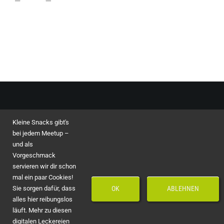
Kleine Snacks gibt's
Toggle
bei jedem Meetup –
Navigation
und als
Impressum
© Copyright 2023 - 2026 by
asvin GmbH
Vorgeschmack
servieren wir dir schon
mal ein paar Cookies!
Speakers
CSRSM Partners
Sie sorgen dafür, dass
OK
ABLEHNEN
alles hier reibungslos
läuft. Mehr zu diesen
Marketing
Friends of CSRSM
digitalen Leckereien