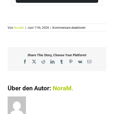
für
Von
NoraM.
|
Juni 11th, 2026
|
Kommentare deaktiviert
Kai
Hermsen
Share This Story, Choose Your Platform!
Facebook
X
Reddit
LinkedIn
Tumblr
Pinterest
Vk
E-
Mail
Über den Autor:
NoraM.