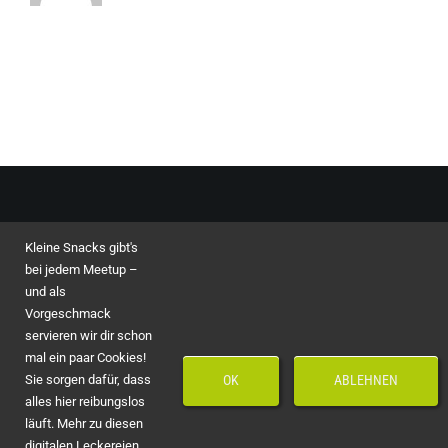
Kleine Snacks gibt's
Toggle
bei jedem Meetup –
Navigation
und als
Impressum
© Copyright 2023 - 2026 by
asvin GmbH
Vorgeschmack
servieren wir dir schon
mal ein paar Cookies!
Speakers
CSRSM Partners
Sie sorgen dafür, dass
OK
ABLEHNEN
alles hier reibungslos
läuft. Mehr zu diesen
Marketing
Friends of CSRSM
digitalen Leckereien