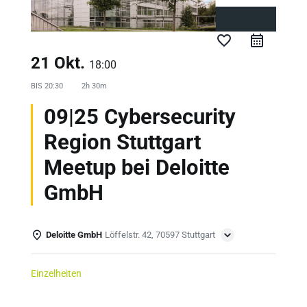
favorite_border
21 Okt.
18:00
BIS
20:30
2h 30m
09|25 Cybersecurity
Region Stuttgart
Meetup bei Deloitte
GmbH
Deloitte GmbH
Löffelstr. 42, 70597 Stuttgart
Einzelheiten