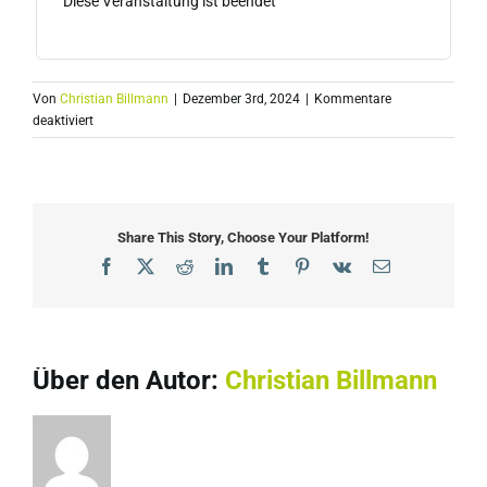
Diese Veranstaltung ist beendet
Von
Christian Billmann
|
Dezember 3rd, 2024
|
Kommentare
für
deaktiviert
09|25
Cybersecurity
Region
Stuttgart
Meetup
Share This Story, Choose Your Platform!
bei
Facebook
X
Reddit
LinkedIn
Tumblr
Pinterest
Vk
E-
Deloitte
Mail
GmbH
Über den Autor:
Christian Billmann