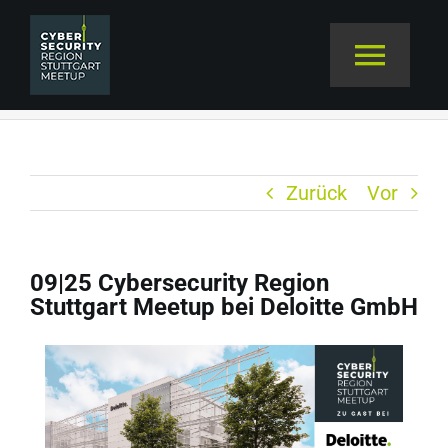
Zum
Inhalt
Toggl
09|25 Cybersecurity Region Stuttgart Meetup
springen
bei Deloitte GmbH
Navig
TERMINE
Zurück
Vor
VERANSTALTER
ABOUT
09|25 Cybersecurity Region
Zeige
Stuttgart Meetup bei Deloitte GmbH
grösseres
MEETUP NATION
Bild