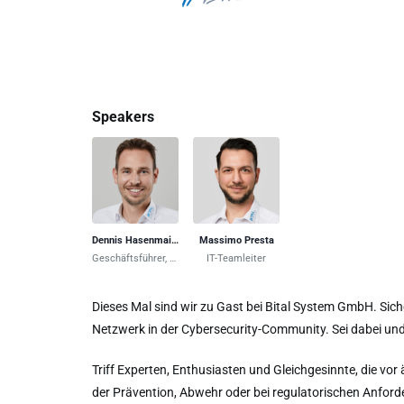
Kunden gerecht 
stets im Mittelp
Speakers
Dennis Hasenmaier
Massimo Presta
Geschäftsführer, geprüfter IT-Projektleiter (IHK)
IT-Teamleiter
Dieses Mal sind wir zu Gast bei Bital System GmbH. Sicher
Netzwerk in der Cybersecurity-Community. Sei dabei und 
Triff Experten, Enthusiasten und Gleichgesinnte, die vo
der Prävention, Abwehr oder bei regulatorischen Anforde