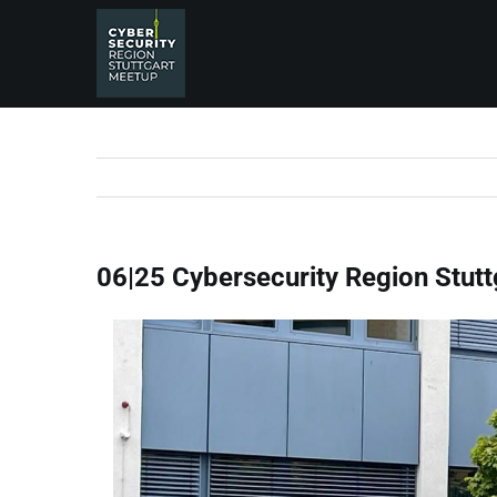
Zum
06|25 Cybersecurity Region Stuttgart Meetup
Inhalt
springen
06|25 Cybersecurity Region Stutt
Zeige
grösseres
Bild