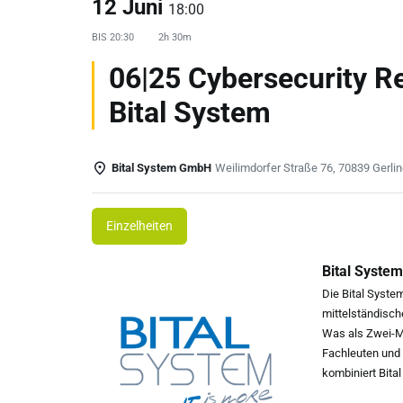
12 Juni
18:00
BIS
20:30
2h 30m
06|25 Cybersecurity R
Bital System
Bital System GmbH
Weilimdorfer Straße 76, 70839 Gerli
Einzelheiten
Bital Syst
Die Bital System
mittelständische
Was als Zwei-M
Fachleuten und 
kombiniert Bita
maßgeschneidert