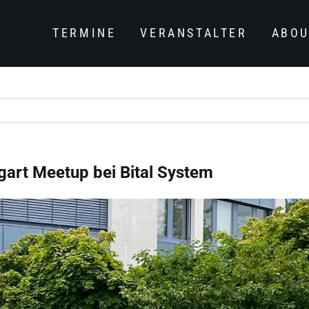
 bei Bital System
TERMINE
VERANSTALTER
ABOU
gart Meetup bei Bital System