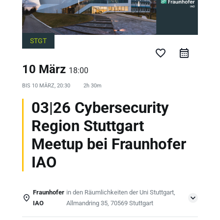
STGT
favorite_border
10 März
18:00
BIS
10 MÄRZ, 20:30
2h 30m
03|26 Cybersecurity
Region Stuttgart
Meetup bei Fraunhofer
IAO
Fraunhofer
in den Räumlichkeiten der Uni Stuttgart,
IAO
Allmandring 35, 70569 Stuttgart