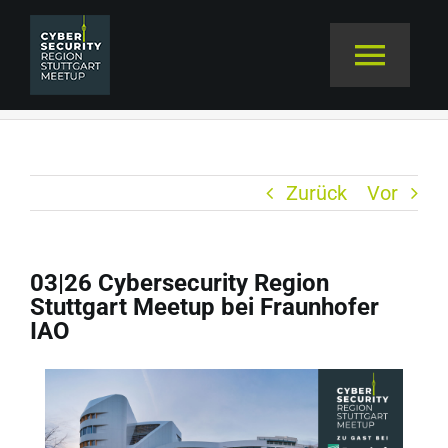
Zum
Inhalt
Toggl
03|26 Cybersecurity Region Stuttgart Meetup
springen
bei Fraunhofer IAO
Navig
TERMINE
Zurück
Vor
VERANSTALTER
ABOUT
03|26 Cybersecurity Region
Zeige
Stuttgart Meetup bei Fraunhofer
grösseres
IAO
MEETUP NATION
Bild