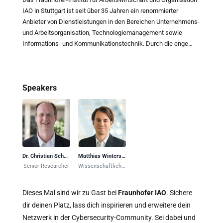
IAO in Stuttgart ist seit über 35 Jahren ein renommierter
Anbieter von Dienstleistungen in den Bereichen Unternehmens-
und Arbeitsorganisation, Technologiemanagement sowie
Informations- und Kommunikationstechnik. Durch die enge
Kooperation mit dem Institut für Arbeitswissenschaft und
Technologie¬management IAT der Universität Stuttgart
verbindet das Fraunhofer IAO universitäre
Speakers
Grundlagenforschung, anwendungsorientierte Wissenschaft
und wirtschaftliche Praxis. Am Fraunhofer IAO arbeiten
insgesamt 600 Mitarbeiter und Mitarbeiterinnen – vorwiegend
Ingenieure, Informatiker, Wirtschafts- und
Sozialwissenschaftler – interdisziplinär zusammen.
Dr. Christian Schunck
Matthias Winterstetter
Senior Researcher
Wissenschaftlicher Mitarbeiter
Dieses Mal sind wir zu Gast bei
Fraunhofer IAO
. Sichere
dir deinen Platz, lass dich inspirieren und erweitere dein
Netzwerk in der Cybersecurity-Community. Sei dabei und