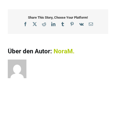
Region
Stuttgart
Meetup
Share This Story, Choose Your Platform!
bei
Facebook
X
Reddit
LinkedIn
Tumblr
Pinterest
Vk
E-
Fraunhofer
Mail
IAO
Über den Autor:
NoraM.