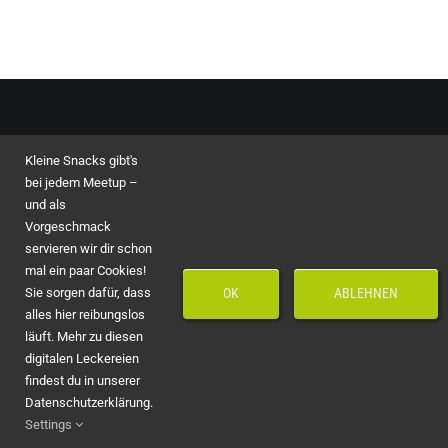
Kleine Snacks gibt's
Toggle
bei jedem Meetup –
Navigation
und als
Impressum
© Copyright 2023 - 2026 by
asvin GmbH
Vorgeschmack
servieren wir dir schon
mal ein paar Cookies!
Speakers
CSRSM Partners
Sie sorgen dafür, dass
OK
ABLEHNEN
alles hier reibungslos
läuft. Mehr zu diesen
Marketing
Friends of CSRSM
digitalen Leckereien
findest du in unserer
Datenschutzerklärung.
Präsentations
Settings