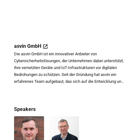
asvin GmbH
Die asvin GmbH ist ein innovativer Anbieter von
Cybersicherheitslösungen, der Unternehmen dabei unterstützt,
ihre vernetzten Geräte und IoT-Infrastrukturen vor digitalen
Bedrohungen zu schützen. Seit der Gründung hat asvin ein
erfahrenes Team aufgebaut, das sich auf die Entwicklung und
Bereitstellung von sicheren Software-Updates und
Risikoanalysen spezialisiert hat. Mit einem klaren Fokus auf
Sicherheit und Benutzerfreundlichkeit bietet asvin
Speakers
maßgeschneiderte Lösungen, die Unternehmen helfen, ihre
Angriffsflächen zu reduzieren und Compliance-Anforderungen
zu erfüllen. Dabei verbindet asvin technische Expertise mit
praxisnahen Ansätzen, um den individuellen Bedürfnissen
seiner Kunden gerecht zu werden.