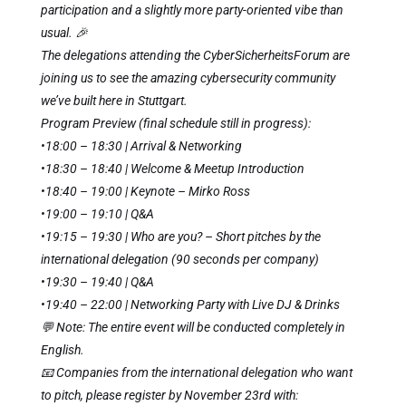
participation and a slightly more party-oriented vibe than
usual. 🎉
The delegations attending the CyberSicherheitsForum are
joining us to see the amazing cybersecurity community
we’ve built here in Stuttgart.
Program Preview (final schedule still in progress):
•18:00 – 18:30 | Arrival & Networking
•18:30 – 18:40 | Welcome & Meetup Introduction
•18:40 – 19:00 | Keynote – Mirko Ross
•19:00 – 19:10 | Q&A
•19:15 – 19:30 | Who are you? – Short pitches by the
international delegation (90 seconds per company)
•19:30 – 19:40 | Q&A
•19:40 – 22:00 | Networking Party with Live DJ & Drinks
💬 Note: The entire event will be conducted completely in
English.
📧 Companies from the international delegation who want
to pitch, please register by November 23rd with: