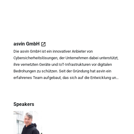
asvin GmbH
Die asvin GmbH ist ein innovativer Anbieter von
Cybersicherheitslösungen, der Unternehmen dabei unterstützt,
ihre vernetzten Geräte und IoT-Infrastrukturen vor digitalen
Bedrohungen zu schützen. Seit der Gründung hat asvin ein
erfahrenes Team aufgebaut, das sich auf die Entwicklung und
Bereitstellung von sicheren Software-Updates und
Risikoanalysen spezialisiert hat. Mit einem klaren Fokus auf
Sicherheit und Benutzerfreundlichkeit bietet asvin
Speakers
maßgeschneiderte Lösungen, die Unternehmen helfen, ihre
Angriffsflächen zu reduzieren und Compliance-Anforderungen
zu erfüllen. Dabei verbindet asvin technische Expertise mit
praxisnahen Ansätzen, um den individuellen Bedürfnissen
seiner Kunden gerecht zu werden.